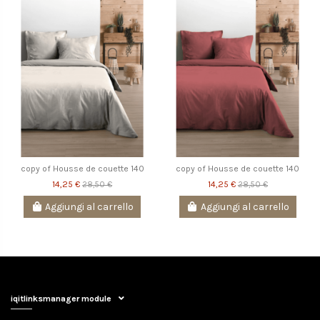
copy of Housse de couette 140
copy of Housse de couette 140
14,25 €
14,25 €
28,50 €
28,50 €
Aggiungi al carrello
Aggiungi al carrello
iqitlinksmanager module