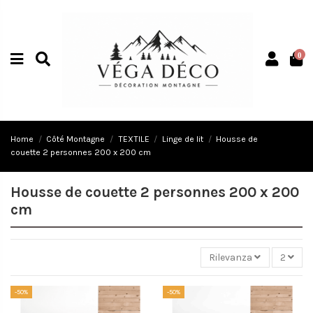
0
Home
Côté Montagne
TEXTILE
Linge de lit
Housse de
couette 2 personnes 200 x 200 cm
Housse de couette 2 personnes 200 x 200
cm
Rilevanza
2
-50%
-50%