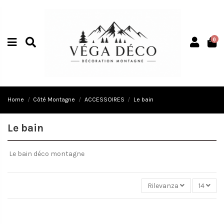
0
Home
Côté Montagne
ACCESSOIRES
Le bain
Le bain
Le bain déco montagne
Rilevanza
14