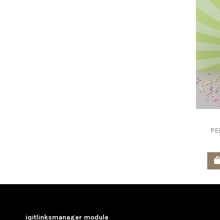
PE
iqitlinksmanager module