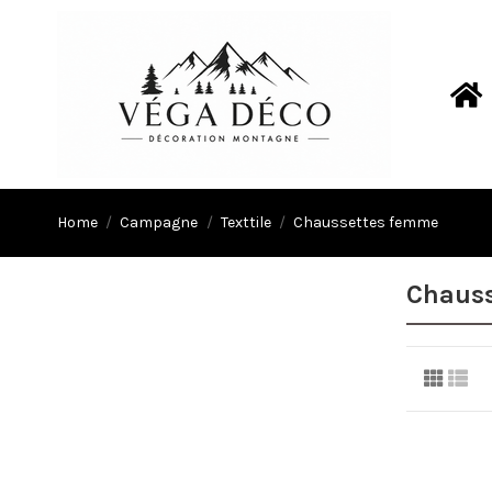
Home
Campagne
Texttile
Chaussettes femme
Chaus