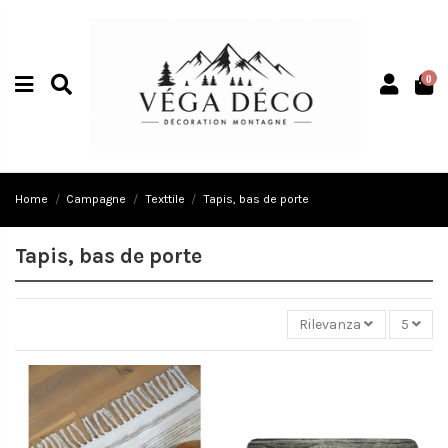
0
Home
Campagne
Texttile
Tapis, bas de porte
Tapis, bas de porte
Rilevanza
5