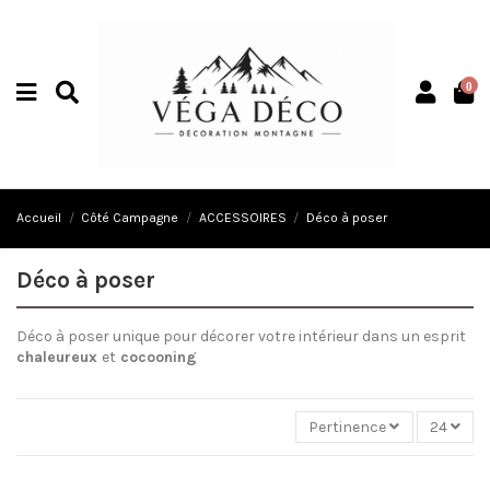
0
Accueil
Côté Campagne
ACCESSOIRES
Déco à poser
Déco à poser
Déco à poser unique pour décorer votre intérieur dans un esprit
chaleureux
et
cocooning
Pertinence
24