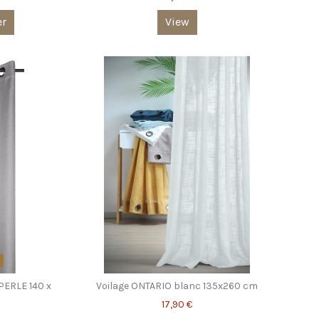
er
View
S
PERLE 140 x
Voilage ONTARIO blanc 135x260 cm
17,90 €