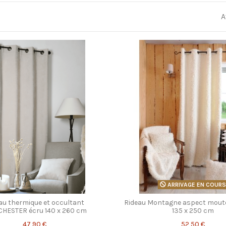
A
ARRIVAGE EN COUR
au thermique et occultant
Rideau Montagne aspect mout
HESTER écru 140 x 260 cm
135 x 250 cm
47,90 €
52,50 €