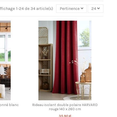
ffichage 1-24 de 34 article(s)
Pertinence
24
S
onné blanc
Rideau isolant double polaire HARVARD
rouge 140 x 260 cm
35,90 €